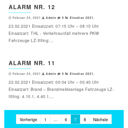
ALARM NR. 12
Februar 24, 2021
Admin
0
Einsätze 2021
,
23.02.2021 Einsatzzeit: 07:15 Uhr – 08:15 Uhr
Einsatzart: THL - Verkehrsunfall mehrere PKW
Fahrzeuge LZ-Ittling:...
ALARM NR. 11
Februar 24, 2021
Admin
0
Einsätze 2021
,
22.02.2021 Einsatzzeit: 00:04 Uhr – 00:45 Uhr
Einsatzart: Brand – Brandmeldeanlage Fahrzeuge LZ-
Ittling: 4.10.1, 4.40.1,...
Beitragsnavigation
Vorherige
1
…
6
7
8
Nächste