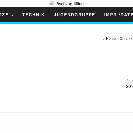
ÄTZE
TECHNIK
JUGENDGRUPPE
IMPR./DAT
Home
»
Chronik
Nex
20